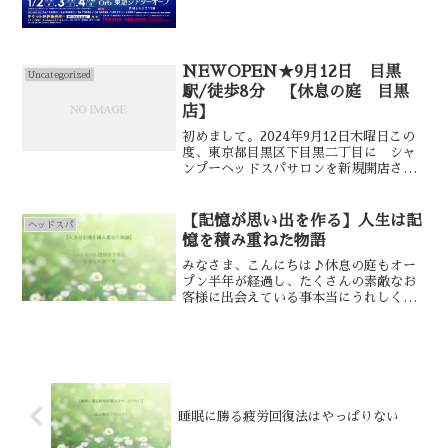
NEWOPEN★9月12日 目黒
Uncategorized
駅/徒歩8分 【休息の庭 目黒
店】
初めまして。2024年9月12日木曜日この
度、東京都目黒区下目黒二丁目に シャ
ンプーヘッドスパサロンを新規開店させ
ていただくことになりました。よろしく
お願いいたします。このお店をオープン
するまで、美容師免許を取ったあの日か
【記憶が思い出を作る】人生は記
ヘッドスパ
ら本当にたくさんの...
憶を積み重ねた物語
みなさま、こんにちは♪休息の庭もオー
プン半年が経過し、たくさんの素敵なお
客様に出会えている事本当にうれしく思
います。ありがとうございます。ヘッド
スパには【健康】【リラクゼーション】
【美容】この3本柱に対しての効果が期待
できるデジタル社会に必...
睡眠に勝る疲労回復法はやっぱりない