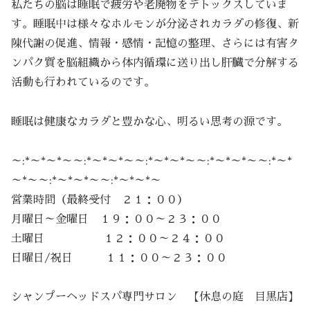
私たちの脳は睡眠で疲労や老廃物をデトックスしていま
す。睡眠中は様々なホルモンが分泌されカラダの修復、新
陳代謝の促進、情報・感情・記憶の整理、さらには有害タ
ンパク質を脳組織から体内循環に送り出し肝臓で分解する
活動も行われているのです。
睡眠は健康なカラダと豊かな心、明るい思考の源です。
～:*～*～*～～:*～*～*～～:*～*～*～～:*～*～*～～:*～*
～*～～:*～*～*～～:*～*～*～
営業時間（最終受付 ２１：００）
月曜日～金曜日 １９：００～２３：００
土曜日 １２：００～２４：００
日曜日/祝日 １１：００～２３：００
シャンプーヘッドスパ専門サロン 【休息の庭 目黒店】