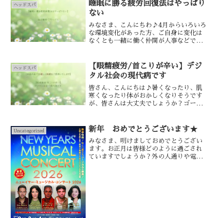
睡眠に勝る疲労回復法はやっぱり
ヘッドスパ
ない
みなさま、こんにちわ♪4月からいろいろ
な環境変化があった方、ご自身に変化は
なくとも一緒に働く仲間が人事などで変
わった方、いろいろな形で新しい生活が
始まった方がいるかと思いますが、疲れ
や不調が出てくるからです。ご自身の体
【眼精疲労/首こりが辛い】デジ
ヘッドスパ
調や気持ちを連休で優し...
タル社会の現代病です
皆さん、こんにちは♪暑くなったり、肌
寒くなったり体がおかしくなりそうです
が、皆さんは大丈夫でしょうか？ゴール
デンウィークはどこか1日はからだと心の
メンテナンスに充てる事で、仕事と遊び
疲れのリフレッシュも良いのではないで
新年 おめでとうございます★
Uncategorized
しょうか？さまざまなリ...
みなさま、明けましておめでとうござい
ます。お正月は皆様どのように過ごされ
ていますでしょうか？外の人通りや電車
はガラガラで、「旅行や帰省をされてい
る方も多いのかな」と思いながら新年の
空の下を散歩しておりました(*^^*)私の
新年はといいますと...